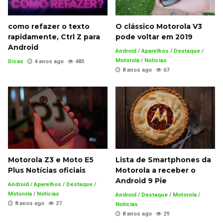
como refazer o texto
O clássico Motorola V3
rapidamente, Ctrl Z para
pode voltar em 2019
Android
Android
/
Aparelhos
/
Destaque
/
Motorola
/
Notícias
Dicas
4 anos ago
483
8 anos ago
67
Motorola Z3 e Moto E5
Lista de Smartphones da
Plus Notícias oficiais
Motorola a receber o
Android 9 Pie
Android
/
Aparelhos
/
Destaque
/
Motorola
/
Notícias
Android
/
Destaque
/
Motorola
/
8 anos ago
27
Notícias
8 anos ago
29