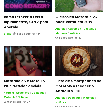
como refazer o texto
O clássico Motorola V3
rapidamente, Ctrl Z para
pode voltar em 2019
Android
Android
/
Aparelhos
/
Destaque
/
Motorola
/
Notícias
Dicas
4 anos ago
484
8 anos ago
67
Motorola Z3 e Moto E5
Lista de Smartphones da
Plus Notícias oficiais
Motorola a receber o
Android 9 Pie
Android
/
Aparelhos
/
Destaque
/
Motorola
/
Notícias
Android
/
Destaque
/
Motorola
/
8 anos ago
27
Notícias
8 anos ago
29