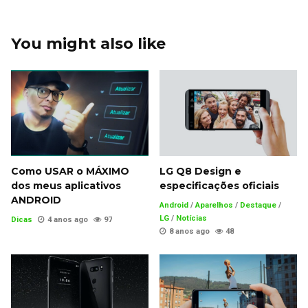
You might also like
Como USAR o MÁXIMO
LG Q8 Design e
dos meus aplicativos
especificações oficiais
ANDROID
Android
/
Aparelhos
/
Destaque
/
LG
/
Notícias
Dicas
4 anos ago
97
8 anos ago
48