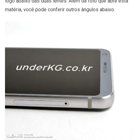
logo abaixo das duas lentes. Além da foto que abre esta
matéria, você pode conferir outros ângulos abaixo.