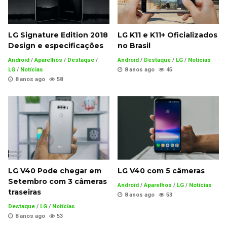
LG Signature Edition 2018
LG K11 e K11+ Oficializados
Design e especificações
no Brasil
Android
/
Aparelhos
/
Destaque
/
Android
/
Destaque
/
LG
/
Notícias
LG
/
Notícias
8 anos ago
45
8 anos ago
58
LG V40 Pode chegar em
LG V40 com 5 câmeras
Setembro com 3 câmeras
Android
/
Aparelhos
/
LG
/
Notícias
traseiras
8 anos ago
53
Destaque
/
LG
/
Notícias
8 anos ago
53