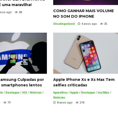
 uma maravilha!
COMO GANHAR MAIS VOLUME
anos ago
48
NO SOM DO IPHONE
Uncategorized
4 anos ago
25
Samsung Culpadas por
Apple iPhone Xs e Xs Max Tem
 smartphones lentos
selfies criticadas
le
/
Destaque
/
iOS
/
Notícias
/
Aparelhos
/
Apple
/
Destaque
/
Ios/Mac
/
Notícias
o
79
8 anos ago
218