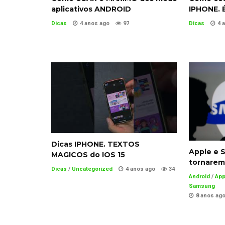
aplicativos ANDROID
IPHONE. É
Dicas
4 anos ago
97
Dicas
4 
Dicas IPHONE. TEXTOS
Apple e 
MAGICOS do IOS 15
tornarem
Dicas
/
Uncategorized
4 anos ago
34
Android
/
App
Samsung
8 anos ag