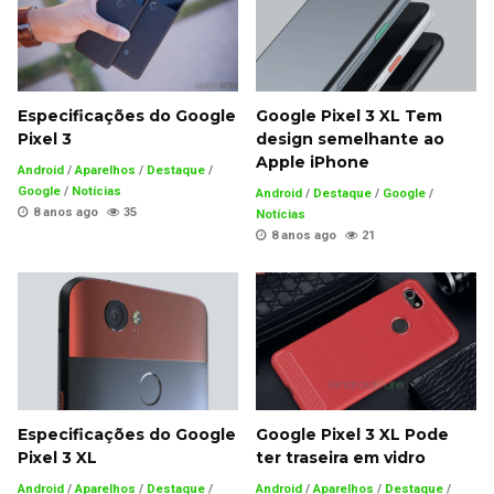
Especificações do Google
Google Pixel 3 XL Tem
Pixel 3
design semelhante ao
Apple iPhone
Android
/
Aparelhos
/
Destaque
/
Google
/
Notícias
Android
/
Destaque
/
Google
/
8 anos ago
35
Notícias
8 anos ago
21
Especificações do Google
Google Pixel 3 XL Pode
Pixel 3 XL
ter traseira em vidro
Android
/
Aparelhos
/
Destaque
/
Android
/
Aparelhos
/
Destaque
/