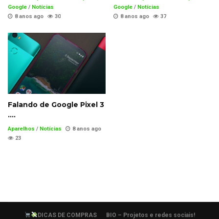
Google
/
Notícias
Google
/
Notícias
8 anos ago
30
8 anos ago
37
Falando de Google Pixel 3
….
Aparelhos
/
Notícias
8 anos ago
23
DICAS DE COMPRAS
BIO – Projetos e redes sociais!