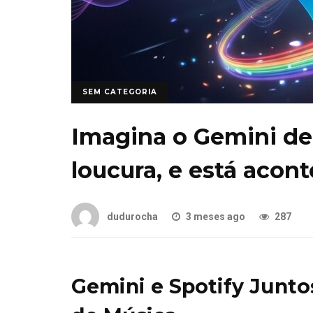
SEM CATEGORIA
Imagina o Gemini den
loucura, e está acon
dudurocha
3 meses ago
287
Gemini e Spotify Junt