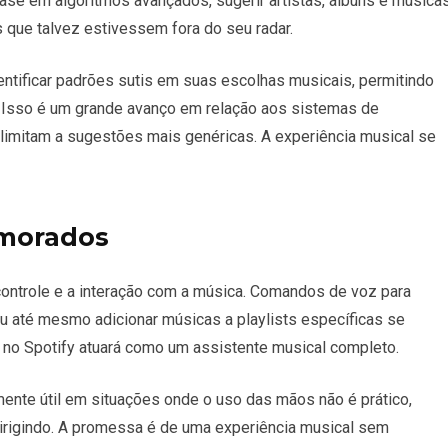
ase em algoritmos avançados, sugerir artistas, álbuns e música
 que talvez estivessem fora do seu radar.
identificar padrões sutis em suas escolhas musicais, permitindo
Isso é um grande avanço em relação aos sistemas de
 limitam a sugestões mais genéricas. A
experiência musical
se
imorados
o controle e a interação com a música. Comandos de voz para
e ou até mesmo adicionar músicas a playlists específicas se
 no Spotify
atuará como um assistente musical completo.
mente útil em situações onde o uso das mãos não é prático,
dirigindo. A promessa é de uma experiência musical sem