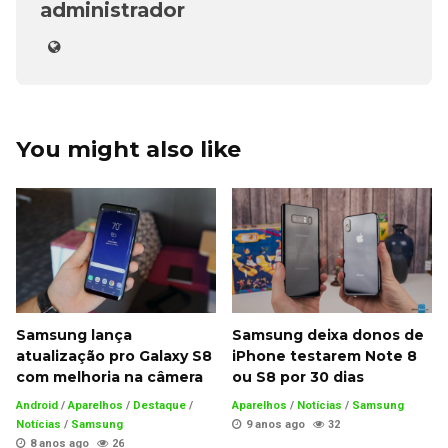
administrador
You might also like
Samsung lança
Samsung deixa donos de
atualização pro Galaxy S8
iPhone testarem Note 8
com melhoria na câmera
ou S8 por 30 dias
Android
/
Aparelhos
/
Destaque
/
Aparelhos
/
Notícias
/
Samsung
Notícias
/
Samsung
9 anos ago
32
8 anos ago
26