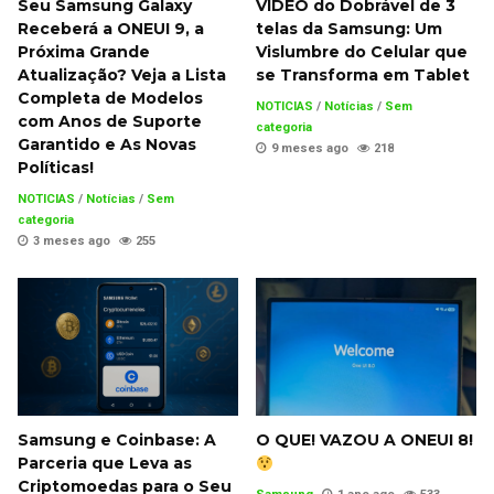
Seu Samsung Galaxy
VÍDEO do Dobrável de 3
Receberá a ONEUI 9, a
telas da Samsung: Um
Próxima Grande
Vislumbre do Celular que
Atualização? Veja a Lista
se Transforma em Tablet
Completa de Modelos
NOTICIAS
/
Notícias
/
Sem
com Anos de Suporte
categoria
Garantido e As Novas
9 meses ago
218
Políticas!
NOTICIAS
/
Notícias
/
Sem
categoria
3 meses ago
255
Samsung e Coinbase: A
O QUE! VAZOU A ONEUI 8!
Parceria que Leva as
Criptomoedas para o Seu