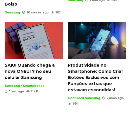
Samsung
1 ano ago
533
Bolso
Samsung
10 meses ago
103
SAIU! Quando chega a
Produtividade no
nova ONEUI 7 no seu
Smartphone: Como Criar
celular Samsung
Botões Exclusivos com
Funções extras que
Samsung
/
Smartphones
estavam escondidas!
1 ano ago
2.9 K
Good lock Samsung
2 anos ago
144