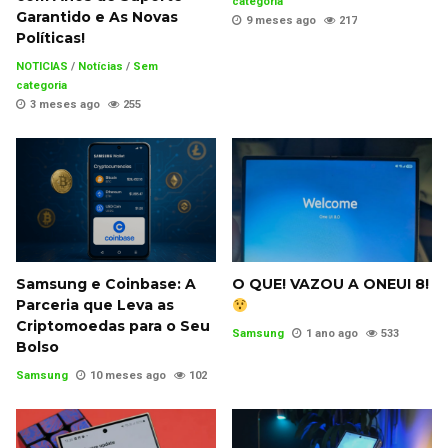
categoria
Garantido e As Novas
9 meses ago
217
Políticas!
NOTICIAS
/
Notícias
/
Sem
categoria
3 meses ago
255
Samsung e Coinbase: A
O QUE! VAZOU A ONEUI 8!
Parceria que Leva as
Criptomoedas para o Seu
Samsung
1 ano ago
533
Bolso
Samsung
10 meses ago
102