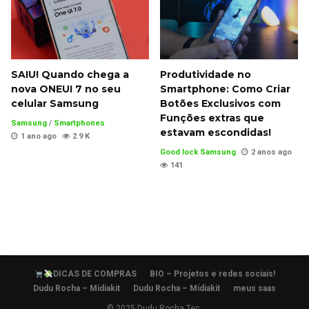
SAIU! Quando chega a
Produtividade no
nova ONEUI 7 no seu
Smartphone: Como Criar
celular Samsung
Botões Exclusivos com
Funções extras que
Samsung
/
Smartphones
estavam escondidas!
1 ano ago
2.9 K
Good lock Samsung
2 anos ago
141
DICAS DE COMPRAS
BIO – Projetos e redes sociais!
Dudu Rocha – Mídiakit
Dudu Rocha – Mídiakit
meus saas
© 2025 Dudu Rocha Tec.