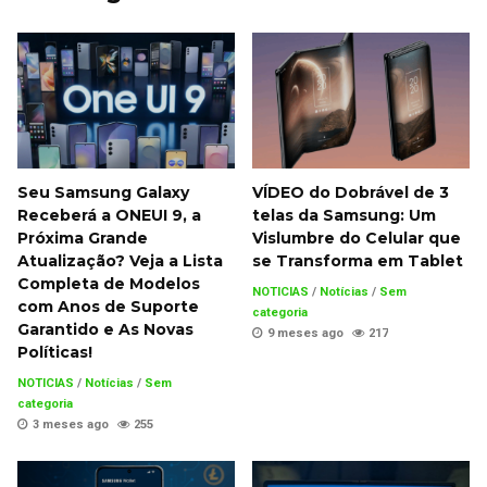
Seu Samsung Galaxy
VÍDEO do Dobrável de 3
Receberá a ONEUI 9, a
telas da Samsung: Um
Próxima Grande
Vislumbre do Celular que
Atualização? Veja a Lista
se Transforma em Tablet
Completa de Modelos
NOTICIAS
/
Notícias
/
Sem
com Anos de Suporte
categoria
Garantido e As Novas
9 meses ago
217
Políticas!
NOTICIAS
/
Notícias
/
Sem
categoria
3 meses ago
255