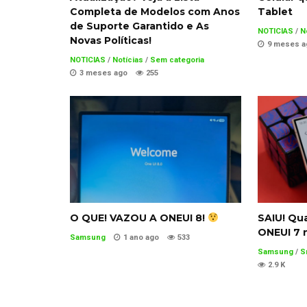
Completa de Modelos com Anos
Tablet
de Suporte Garantido e As
NOTICIAS
/
N
Novas Políticas!
9 meses a
NOTICIAS
/
Notícias
/
Sem categoria
3 meses ago
255
O QUE! VAZOU A ONEUI 8!
SAIU! Qu
ONEUI 7 
Samsung
1 ano ago
533
Samsung
/
S
2.9 K