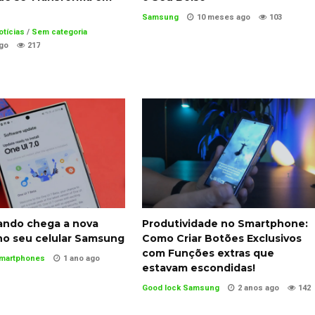
Samsung
10 meses ago
103
otícias
/
Sem categoria
go
217
ando chega a nova
Produtividade no Smartphone:
no seu celular Samsung
Como Criar Botões Exclusivos
com Funções extras que
martphones
1 ano ago
estavam escondidas!
Good lock Samsung
2 anos ago
142