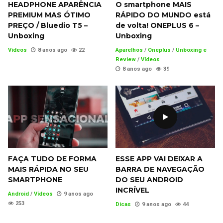
HEADPHONE APARÊNCIA
O smartphone MAIS
PREMIUM MAS ÓTIMO
RÁPIDO DO MUNDO está
PREÇO / Bluedio T5 –
de volta! ONEPLUS 6 –
Unboxing
Unboxing
Vídeos
8 anos ago
22
Aparelhos
/
Oneplus
/
Unboxing e
Review
/
Vídeos
8 anos ago
39
FAÇA TUDO DE FORMA
ESSE APP VAI DEIXAR A
MAIS RÁPIDA NO SEU
BARRA DE NAVEGAÇÃO
SMARTPHONE
DO SEU ANDROID
INCRÍVEL
Android
/
Vídeos
9 anos ago
253
Dicas
9 anos ago
44