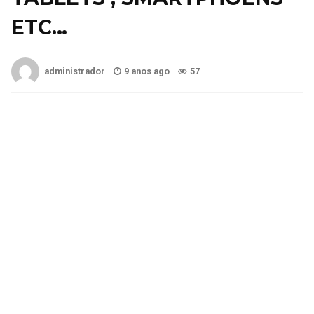
ETC…
administrador
9 anos ago
57