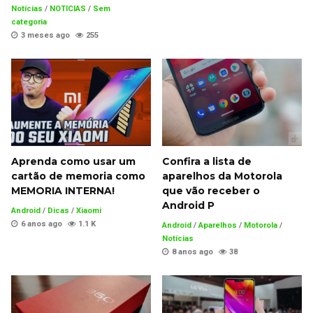
Notícias
/
NOTICIAS
/
Sem
categoria
3 meses ago
255
Aprenda como usar um
Confira a lista de
cartão de memoria como
aparelhos da Motorola
MEMORIA INTERNA!
que vão receber o
Android P
Android
/
Dicas
/
Xiaomi
6 anos ago
1.1 K
Android
/
Aparelhos
/
Motorola
/
Notícias
8 anos ago
38