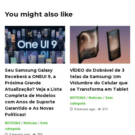
You might also like
Seu Samsung Galaxy
VÍDEO do Dobrável de 3
Receberá a ONEUI 9, a
telas da Samsung: Um
Próxima Grande
Vislumbre do Celular que
Atualização? Veja a Lista
se Transforma em Tablet
Completa de Modelos
NOTICIAS
/
Notícias
/
Sem
com Anos de Suporte
categoria
Garantido e As Novas
9 meses ago
217
Políticas!
NOTICIAS
/
Notícias
/
Sem
categoria
3 meses ago
255