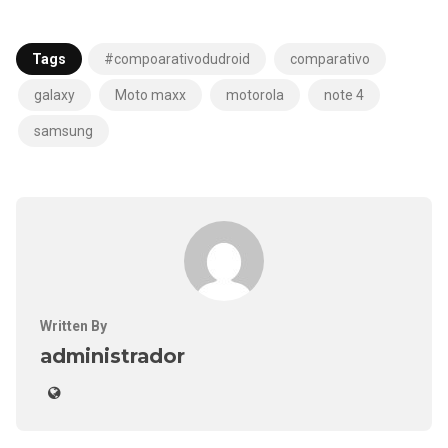
Tags
#compoarativodudroid
comparativo
galaxy
Moto maxx
motorola
note 4
samsung
Written By
administrador