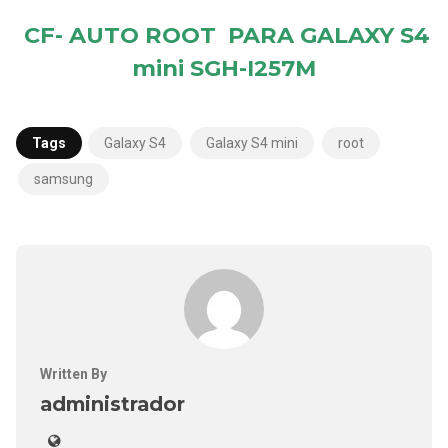
CF- AUTO ROOT PARA GALAXY S4
mini S
GH-I257M
Tags
Galaxy S4
Galaxy S4 mini
root
samsung
Written By
administrador