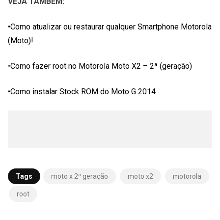
VEJA TAMBÉM:
•
Como atualizar ou restaurar qualquer Smartphone Motorola
(Moto)!
•
Como fazer root no Motorola Moto X2 – 2ª (geração)
•
Como instalar Stock ROM do Moto G 2014
Tags
moto x 2ª geração
moto x2
motorola
root