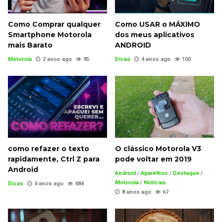
Como Comprar qualquer
Como USAR o MÁXIMO
Smartphone Motorola
dos meus aplicativos
mais Barato
ANDROID
Motorola
2 anos ago
95
Dicas
4 anos ago
100
como refazer o texto
O clássico Motorola V3
rapidamente, Ctrl Z para
pode voltar em 2019
Android
Android
/
Aparelhos
/
Destaque
/
Motorola
/
Notícias
Dicas
4 anos ago
484
8 anos ago
67