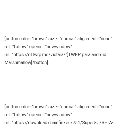
[button color=”brown” size=”normal” alignment=”none”
rel=”follow” openin=”newwindow”
url=”https://dl.twrp.me/victara/”]TWRP para android
Marshmallow[/button]
[button color=”brown” size=”normal” alignment=”none”
rel=”follow” openin=”newwindow”
url=”https://download.chainfire.eu/751/SuperSU/BETA-