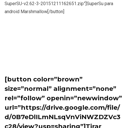
SuperSU-v2.62-3-20151211162651.zip”]SuperSu para
android Marshmallow[/button]
[button color=”brown”
size=”normal” alignment=”none”
rel=”follow” openin=”newwindow”
url=”https://drive.google.com/file/
d/0B7eDlILmNLsqVnViNWZDZVc3
c28/view?usp=sharing”]Tirar