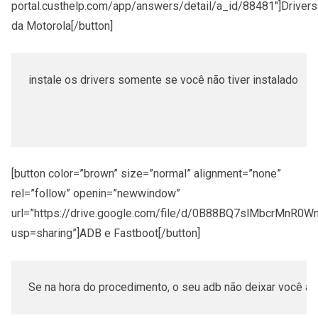
portal.custhelp.com/app/answers/detail/a_id/88481″]Drivers
da Motorola[/button]
instale os drivers 
somente se você não tiver instalado

[button color=”brown” size=”normal” alignment=”none”
rel=”follow” openin=”newwindow”
url=”https://drive.google.com/file/d/0B88BQ7slMbcrMnR
usp=sharing”]ADB e Fastboot[/button]
Se na hora do procedimento, o seu adb não deixar você abr