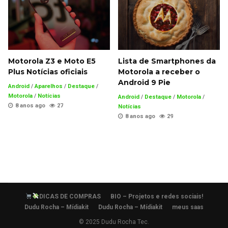
Motorola Z3 e Moto E5
Lista de Smartphones da
Plus Notícias oficiais
Motorola a receber o
Android 9 Pie
Android
/
Aparelhos
/
Destaque
/
Motorola
/
Notícias
Android
/
Destaque
/
Motorola
/
8 anos ago
27
Notícias
8 anos ago
29
DICAS DE COMPRAS
BIO – Projetos e redes sociais!
Dudu Rocha – Mídiakit
Dudu Rocha – Mídiakit
meus saas
© 2025 Dudu Rocha Tec.