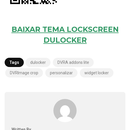
BAIXAR TEMA LOCKSCREEN
DULOCKER
Tags
dulocker
DVRA addons lite
DVRImage crop
personalizar
widget locker
Written By