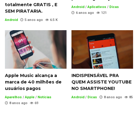
totalmente GRATIS , E
Android
/
Aplicativos
/
Dicas
SEM PIRATARIA.
6 anos ago
121
Android
5 anos ago
6.5 K
Apple Music alcança a
INDISPENSÁVEL PRA
marca de 40 milhões de
QUEM ASSISTE YOUTUBE
usuários pagos
NO SMARTPHONE!
Aparelhos
/
Apple
/
Notícias
Android
/
Dicas
8 anos ago
85
8 anos ago
69