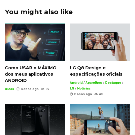
You might also like
Como USAR o MÁXIMO
LG Q8 Design e
dos meus aplicativos
especificações oficiais
ANDROID
Android
/
Aparelhos
/
Destaque
/
LG
/
Notícias
Dicas
4 anos ago
97
8 anos ago
48