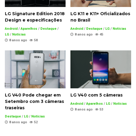
LG Signature Edition 2018
LG K11 e K11+ Oficializados
Design e especificações
no Brasil
Android
/
Aparelhos
/
Destaque
/
Android
/
Destaque
/
LG
/
Notícias
LG
/
Notícias
8 anos ago
45
8 anos ago
58
LG V40 Pode chegar em
LG V40 com 5 câmeras
Setembro com 3 câmeras
Android
/
Aparelhos
/
LG
/
Notícias
traseiras
8 anos ago
53
Destaque
/
LG
/
Notícias
8 anos ago
52