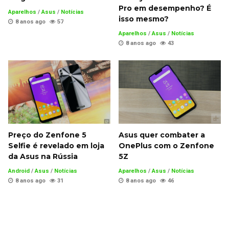
Pro em desempenho? É
Aparelhos
/
Asus
/
Notícias
isso mesmo?
8 anos ago
57
Aparelhos
/
Asus
/
Notícias
8 anos ago
43
Preço do Zenfone 5
Asus quer combater a
Selfie é revelado em loja
OnePlus com o Zenfone
da Asus na Rússia
5Z
Android
/
Asus
/
Notícias
Aparelhos
/
Asus
/
Notícias
8 anos ago
31
8 anos ago
46