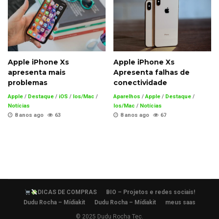
Apple iPhone Xs
Apple iPhone Xs
apresenta mais
Apresenta falhas de
problemas
conectividade
Apple
/
Destaque
/
iOS
/
Ios/Mac
/
Aparelhos
/
Apple
/
Destaque
/
Notícias
Ios/Mac
/
Notícias
8 anos ago
63
8 anos ago
67
DICAS DE COMPRAS
BIO – Projetos e redes sociais!
Dudu Rocha – Mídiakit
Dudu Rocha – Mídiakit
meus saas
© 2025 Dudu Rocha Tec.