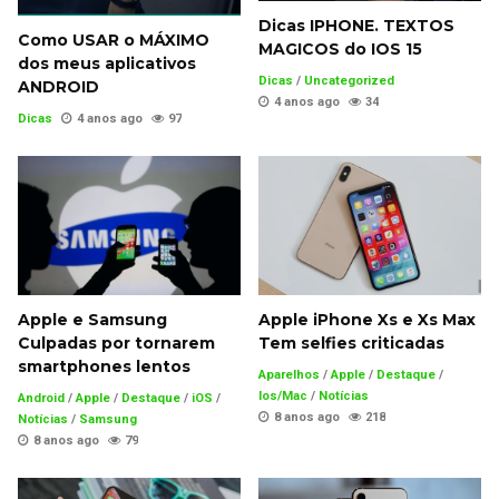
Dicas IPHONE. TEXTOS
Como USAR o MÁXIMO
MAGICOS do IOS 15
dos meus aplicativos
Dicas
/
Uncategorized
ANDROID
4 anos ago
34
Dicas
4 anos ago
97
Apple e Samsung
Apple iPhone Xs e Xs Max
Culpadas por tornarem
Tem selfies criticadas
smartphones lentos
Aparelhos
/
Apple
/
Destaque
/
Ios/Mac
/
Notícias
Android
/
Apple
/
Destaque
/
iOS
/
8 anos ago
218
Notícias
/
Samsung
8 anos ago
79