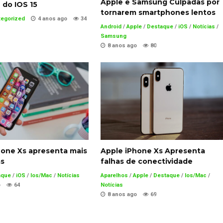
Apple e Samsung Culpadas por
do IOS 15
tornarem smartphones lentos
tegorized
4 anos ago
34
Android
/
Apple
/
Destaque
/
iOS
/
Notícias
/
Samsung
8 anos ago
80
hone Xs apresenta mais
Apple iPhone Xs Apresenta
s
falhas de conectividade
aque
/
iOS
/
Ios/Mac
/
Notícias
Aparelhos
/
Apple
/
Destaque
/
Ios/Mac
/
o
64
Notícias
8 anos ago
69