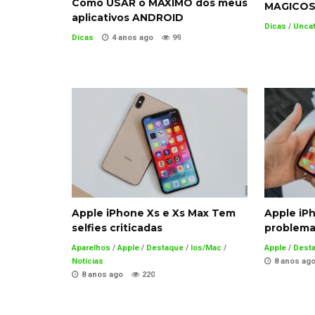
Como USAR o MÁXIMO dos meus
MAGICOS 
aplicativos ANDROID
Dicas
/
Unca
Dicas
4 anos ago
99
Apple iPhone Xs e Xs Max Tem
Apple iP
selfies criticadas
problema
Aparelhos
/
Apple
/
Destaque
/
Ios/Mac
/
Apple
/
Dest
Notícias
8 anos ag
8 anos ago
220