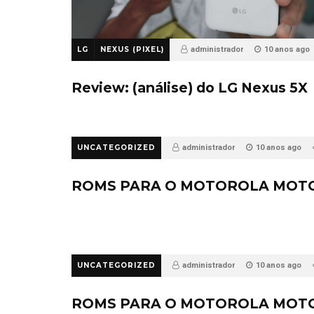
LG
NEXUS (PIXEL)
administrador
10 anos ago
22
Review: (análise) do LG Nexus 5X
UNCATEGORIZED
administrador
10 anos ago
ROMS PARA O MOTOROLA MOTO
UNCATEGORIZED
administrador
10 anos ago
ROMS PARA O MOTOROLA MOT