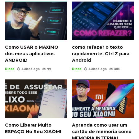
Como USAR o MÁXIMO
como refazer o texto
dos meus aplicativos
rapidamente, Ctrl Z para
ANDROID
Android
Dicas
4 anos ago
99
Dicas
4 anos ago
484
Como Liberar Muito
Aprenda como usar um
ESPAÇO No Seu XIAOMI
cartão de memoria como
MEMORIA INTERNA!