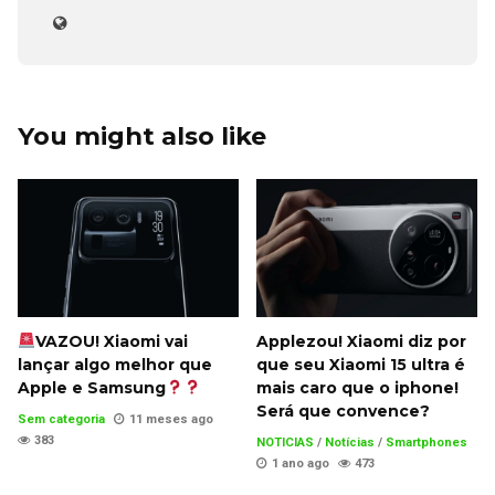
You might also like
VAZOU! Xiaomi vai
Applezou! Xiaomi diz por
lançar algo melhor que
que seu Xiaomi 15 ultra é
Apple e Samsung
mais caro que o iphone!
Será que convence?
Sem categoria
11 meses ago
383
NOTICIAS
/
Notícias
/
Smartphones
1 ano ago
473