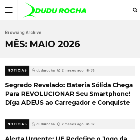
Browsing Archive
MÊS:
MAIO 2026
NOTICIAS
dudurocha
2 meses ago
36
Segredo Revelado: Bateria Sólida Chega
Para REVOLUCIONAR Seu Smartphone!
Diga ADEUS ao Carregador e Conquiste
NOTICIAS
dudurocha
2 meses ago
32
Alerta Urgente: UE Redefine o Jogo da