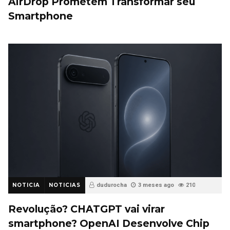
AirDrop Prometem Transformar seu
Smartphone
NOTICIA
NOTICIAS
dudurocha
3 meses ago
210
Revolução? CHATGPT vai virar
smartphone? OpenAI Desenvolve Chip