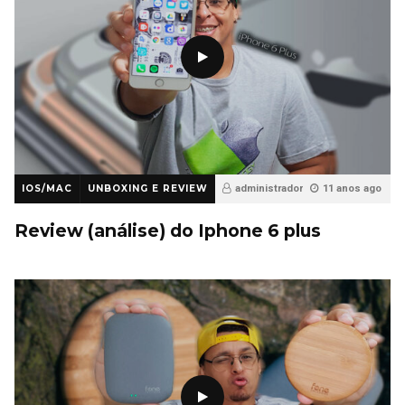
IOS/MAC
UNBOXING E REVIEW
administrador
11 anos ago
40
Review (análise) do Iphone 6 plus